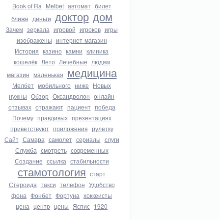
Book of Ra
Melbet
автомат
билет
доктор
дом
ближе
деньги
Зачем
зеркала
игровой
игроков
игры
изображены
интернет-магазин
История
казино
камни
клиника
кошелёк
Лето
Лечебные
людям
медицина
магазин
маленькая
Мелбет
мобильного
ниже
Новых
нужны
Обзор
Оксандролон
онлайн
отзывах
отражают
пациент
победа
Почему
правдивых
презентациях
приветствуют
приложения
рулетку
Сайт
Самара
самолет
сериалы
слуги
Служба
смотреть
современных
Создание
ссылка
стабильности
стамотология
старт
Стероида
такси
телефон
Удобство
фона
Фонбет
Фортуна
хоккеисты
цена
центр
цены
Яспис
1920