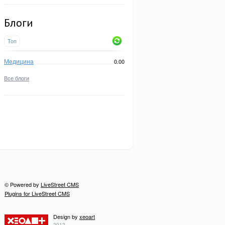
Блоги
Топ
Медицина
0.00
Все блоги
© Powered by
LiveStreet CMS
Plugins for LiveStreet CMS
Design by
xeoart
2012