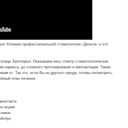
вует Клиника профессиональной стоматологии «Дельта» и это
толице Заполярья. Оказываем весь спектр стоматологических
ния кариеса, до сложного протезирования и имплантации. Также
кам кт. Так что, если Вы из другого города, готовы посмотреть,
робный план лечения.
вконтакте
нстаграм
сниках
йсбук