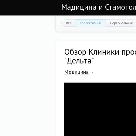
Мадицина и Стамотол
Все
Коллективные
Персональные
Обзор Клиники про
"Дельта"
Медицина