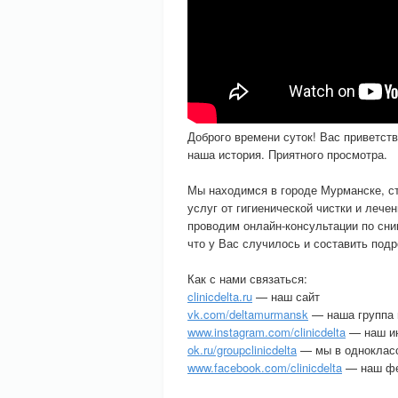
Доброго времени суток! Вас приветст
наша история. Приятного просмотра.
Мы находимся в городе Мурманске, с
услуг от гигиенической чистки и лече
проводим онлайн-консультации по сним
что у Вас случилось и составить под
Как с нами связаться:
clinicdelta.ru
— наш сайт
vk.com/deltamurmansk
— наша группа 
www.instagram.com/clinicdelta
— наш и
ok.ru/groupclinicdelta
— мы в одноклас
www.facebook.com/clinicdelta
— наш фе