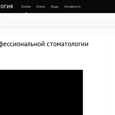
огия
Топики
Блоги
Люди
Активность
фессиональной стоматологии