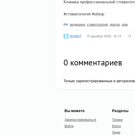
Клиника профессиональной стоматолог
#стоматология #обзор
медицина
,
стамотология
,
доктор
,
дом
levident
15 декабря 2020, 16:14
0
комментариев
Только зарегистрированные и авторизов
Вы можете
Разделы
Зарегистрироваться
Топики
Войти
Блоги
Люди