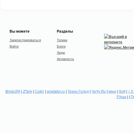
Вы можете
Разделы
Зарегистрироваться
Топики
Войти
Блоги
Люди
Активность
BrickUFA
|
ZTark
|
Софт
|
smetafor.ru
|
Техно-Голод
|
ЧеЧу.Ru
|
кино
|
Soft
|
:( 0
РУша
| |
П