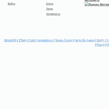
Войти
Блоги
Люди
Активность
BrickUFA
|
ZTark
|
Софт
|
smetafor.ru
|
Техно-Голод
|
ЧеЧу.Ru
|
кино
|
Soft
|
:( 0
РУша
| |
П