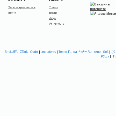
Зарегистрироваться
Топики
Войти
Блоги
Люди
Активность
BrickUFA
|
ZTark
|
Софт
|
smetafor.ru
|
Техно-Голод
|
ЧеЧу.Ru
|
кино
|
Soft
|
:( 0
РУша
| |
П