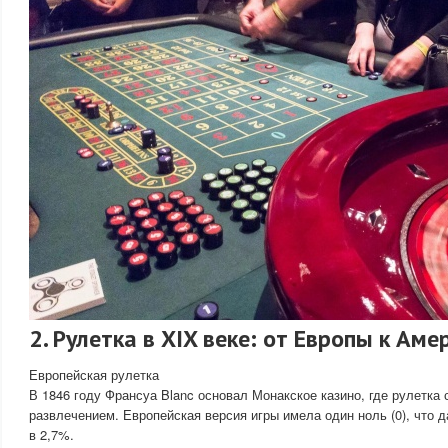
2. Рулетка в XIX веке: от Европы к Аме
Европейская рулетка
В 1846 году Франсуа Blanc основал Монакское казино, где рулетка
развлечением. Европейская версия игры имела один ноль (0), что 
в 2,7%.