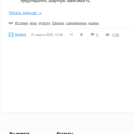
предотвратить азартную зависимость.
Читать дальше →
История
,
игры
,
рулетку
,
Европы
,
современных
,
казино
levident
21 марта 2025, 12:36
0
1133
Вы можете
Разделы