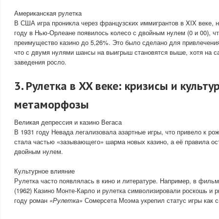
Американская рулетка
В США игра проникла через французских иммигрантов в XIX веке, н
году в Нью-Орлеане появилось колесо с двойным нулем (0 и 00), ч
преимущество казино до 5,26%. Это было сделано для привлечения
что с двумя нулями шансы на выигрыш становятся выше, хотя на 
заведения росло.
3. Рулетка в XX веке: кризисы и культу
метаморфозы
Великая депрессия и казино Вегаса
В 1931 году Невада легализовала азартные игры, что привело к ро
стала частью «зазывающего» шарма новых казино, а её правила о
двойным нулем.
Культурное влияние
Рулетка часто появлялась в кино и литературе. Например, в филь
(1962) Казино Монте-Карло и рулетка символизировали роскошь и р
году роман
«Рулетка»
Сомерсета Моэма укрепил статус игры как с