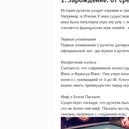
История рулетки уходит корнями в ср
Например, в Италии X века существо
века была популярна игра
roly-poly
с 
считается французская игра
roulette
,
Первые упоминания
Первые упоминания о рулетке датирую
официальный зал, где играли в рулетк
Изобретение колеса
Считается, что современное колесо р
Blanc и Франсуа Blanc. Они упростил
колесо с нумерацией от 0 до 36. Кл
казино иметь преимущество перед игр
Миф о Блезе Паскале
Существует легенда, что рулетка был
это не более чем миф. Паскаль иссле
связаны напрямую с созданием игры.