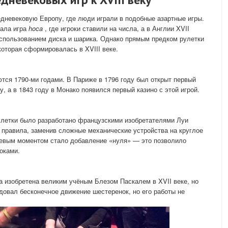
едневековую Европу, где люди играли в подобные азартные игры.
вала игра
hoca
, где игроки ставили на числа, а в Англии XVII
использованием диска и шарика. Однако прямым предком рулетки
 которая сформировалась в XVIII веке.
тся 1790-ми годами. В Париже в 1796 году был открыт первый
у, а в 1843 году в Монако появился первый казино с этой игрой.
улетки было разработано французскими изобретателями Луи
и правила, заменив сложные механические устройства на круглое
ючевым моментом стало добавление «нуля» — это позволило
оками.
а изобретена великим учёным Блезом Паскалем в XVII веке, но
довал бесконечное движение шестеренок, но его работы не