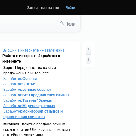
Зарегистрироваться
Войти
Найти
Высший в интернете - Развлечение
Работа в интернет | Заработок в
интернете
Sape
- Передовые технологии
продвижения в интернете
Заработок
Ссылки
Заработок
Статьи
Заработок
вечные ссылки
Заработок
SEO продвижения сайтов
Заработок
Тизеры / банеры
Заработок
Мединая реклама
Заработок
мониторинг отзывов и
привлечения клиентов
Miralinks
- покупка\продажа вечных
ссылок, статей ! Лидирующая система
статейного маркетинга .