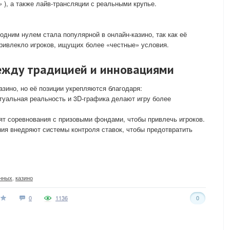
ы»
), а также лайв-трансляции с реальными крупье.
 одним нулем стала популярной в онлайн-казино, так как её
ривлекло игроков, ищущих более «честные» условия.
между традицией и инновациями
азино, но её позиции укрепляются благодаря:
туальная реальность и 3D-графика делают игру более
дят соревнования с призовыми фондами, чтобы привлечь игроков.
ения внедряют системы контроля ставок, чтобы предотвратить
нных
,
казино
0
1136
0