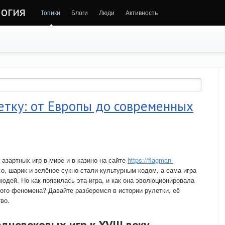
огия
Топики
Блоги
Люди
Активность
етку: от Европы до современных
азартных игр в мире и в казино на сайте
https://flagman-
о, шарик и зелёное сукно стали культурным кодом, а сама игра
дей. Но как появилась эта игра, и как она эволюционировала
ного феномена? Давайте разберемся в истории рулетки, её
во.
дневековых игр к XVIII веку