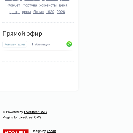
Фонбет
Фортуна
хоккеисты
цена
центр
цены
Яспис
1920
2026
Прямой эфир
Комментарии
Публикации
© Powered by
LiveStreet CMS
Plugins for LiveStreet CMS
Design by
xeoart