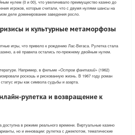
ным нулем (0 и 00), что увеличивало преимущество казино до
ения игроков, которые считали, что с двумя нулями шансы на
амом деле доминирование заведения росло.
: кризисы и культурные метаморфозы
ртные игры, что привело к рождению Лас-Вегаса. Рулетка стала
азино, а её правила остались по-прежнему двойным нулем.
итературе. Например, в фильме
«Остров фантазий»
(1962)
изировали роскошь и рискованную жизнь. В 1967 году роман
статус игры как символа судьбы и азарта.
онлайн-рулетка и возвращение к
а доступна в режиме реального времени. Виртуальные казино
рианты, но и инновации: рулетка с джекпотом, тематические