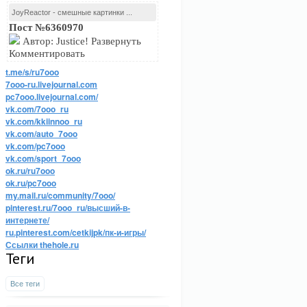
JoyReactor - смешные картинки ...
Пост №6360970
Автор: Justice! Развернуть
Комментировать
t.me/s/ru7ooo
7ooo-ru.livejournal.com
pc7ooo.livejournal.com/
vk.com/7ooo_ru
vk.com/kkiinnoo_ru
vk.com/auto_7ooo
vk.com/pc7ooo
vk.com/sport_7ooo
ok.ru/ru7ooo
ok.ru/pc7ooo
my.mail.ru/community/7ooo/
pinterest.ru/7ooo_ru/высший-в-
интернете/
ru.pinterest.com/cetkijpk/пк-и-игры/
Ссылки thehole.ru
Теги
Все теги