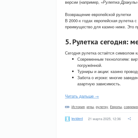
версии (например,
«Рулетка Дракул
Возвращение европейской рулетки
В 2000-х годах европейская рулетка с
преимущество для казино ниже. Это п
5. Рулетка сегодня: 
Сегодня рулетка остаётся символом к
Современным технологиям: вир
погружённой.
Турниры и акции: казино прово
Забота о игроке: многие завед
азартную зависимость.
Читать дальше →
История
,
игры
,
рулетку
,
Европы
,
совреме
levident
21 марта 2025, 12:36