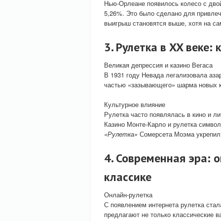
Нью-Орлеане появилось колесо с двой
5,26%. Это было сделано для привлеч
выигрыш становятся выше, хотя на с
3. Рулетка в XX веке
Великая депрессия и казино Вегаса
В 1931 году Невада легализовала аза
частью «зазывающего» шарма новых к
Культурное влияние
Рулетка часто появлялась в кино и л
Казино Монте-Карло и рулетка символ
«Рулетка»
Сомерсета Моэма укрепил 
4. Современная эра: 
классике
Онлайн-рулетка
С появлением интернета рулетка стал
предлагают не только классические ва