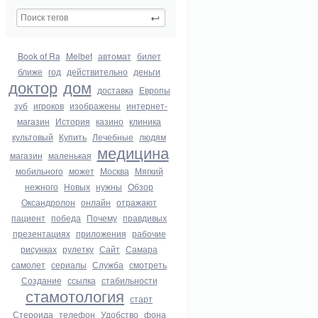
Book of Ra
Melbet
автомат
билет
ближе
год
действительно
деньги
доктор
дом
доставка
Европы
зуб
игроков
изображены
интернет-
магазин
История
казино
клиника
культовый
Купить
Лечебные
людям
медицина
магазин
маленькая
мобильного
может
Москва
Мягкий
нежного
Новых
нужны
Обзор
Оксандролон
онлайн
отражают
пациент
победа
Почему
правдивых
презентациях
приложения
рабочие
рисунках
рулетку
Сайт
Самара
самолет
сериалы
Служба
смотреть
Создание
ссылка
стабильности
стамотология
старт
Стероида
телефон
Удобство
фона