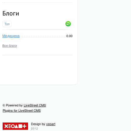
Блоги
Топ
Медицина
0.00
Все блоги
© Powered by
LiveStreet CMS
Plugins for LiveStreet CMS
Design by
xeoart
2012