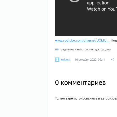
www.youtube.com/channel/UCk8J...
Подп
медицина
,
стамотология
,
доктор
,
дом
levident
16 декабря 2020, 05:11
0
комментариев
Только зарегистрированные и авторизов