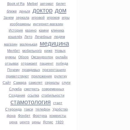
Book of Ra
Melbet
автомат
билет
доктор
дом
ближе
деньги
Зачем
зеркала
игровой
игроков
игры
изображены
интернет-магазин
История
казино
камни
клиника
кошелёк
Лето
Лечебные
людям
медицина
магазин
маленькая
Мелбет
мобильного
ниже
Новых
нужны
Обзор
Оксандролон
онлайн
отзывах
отражают
пациент
победа
Почему
правдивых
презентациях
приветствуют
приложения
рулетку
Сайт
Самара
самолет
сериалы
слуги
Служба
смотреть
современных
Создание
ссылка
стабильности
стамотология
старт
Стероида
такси
телефон
Удобство
фона
Фонбет
Фортуна
хоккеисты
цена
центр
цены
Яспис
1920