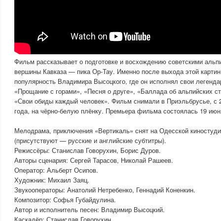
Фильм рассказывает о подготовке и восхождению советскими альп
вершины Кавказа — пика Ор-Тау. Именно после выхода этой карти
популярность Владимира Высоцкого, где он исполнял свои легенда
«Прощание с горами», «Песня о друге», «Баллада об альпийских ст
«Свои обиды каждый человек». Фильм снимали в Приэльбрусье, с 2
года, на чёрно-белую плёнку. Премьера фильма состоялась 19 июня
Мелодрама, приключения «Вертикаль» снят на Одесской киностудии
(присутствуют — русские и английские субтитры).
Режиссёры: Станислав Говорухин, Борис Дуров.
Авторы сценария: Сергей Тарасов, Николай Рашеев.
Оператор: Альберт Осипов.
Художник: Михаил Заяц.
Звукооператоры: Анатолий Нетребенко, Геннадий Коненкин.
Композитор: Софья Губайдулина.
Автор и исполнитель песен: Владимир Высоцкий.
Каскадёр: Станислав Говорухин.