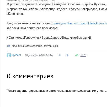
В ролях: Владимир Высоцкий, Геннадий Воропаев, Лариса Лужина, 
Маргарита Кошелева, Александр Фадеев, Бухути Закариадзе, Расм
Живанкова.
Подписывайтесь на наш канал:
www.youtube.com/user/OdessAnimatio
Желаем Вам приятного просмотра!
#СтаниславГоворухин #БорисДуров #ВладимирВысоцкий
медицина
,
стамотология
,
доктор
,
дом
levident
16 декабря 2020, 05:14
1520
0
комментариев
Только зарегистрированные и авторизованные пользователи могут оста